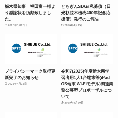
栃木県知事 福田富一様よ
とちぎんSDGs私募債（日
り感謝状を頂戴致しまし
光杉並木植樹400年記念応
た。
援債）発行のご報告
2026年5月28日
2026年4月15日
プライバシーマーク取得更
令和7(2025)年度栃木県学
新完了のお知らせ
習者用1人1台端末等(iPad
OS端末 Wi-Fiモデル)調達業
2026年4月15日
務公募型プロポーザルにつ
いて
2025年5月26日