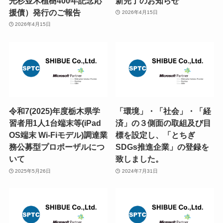
光杉並木植樹400年記念応
新完了のお知らせ
援債）発行のご報告
2026年4月15日
2026年4月15日
令和7(2025)年度栃木県学
「環境」・「社会」・「経
習者用1人1台端末等(iPad
済」の３側面の取組及び目
OS端末 Wi-Fiモデル)調達業
標を設定し、「とちぎ
務公募型プロポーザルにつ
SDGs推進企業」の登録を
いて
致しました。
2025年5月26日
2024年7月31日