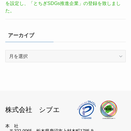
を設定し、「とちぎSDGs推進企業」の登録を致しまし
た。
アーカイブ
ア
ー
カ
イ
ブ
株式会社 シブエ
本 社
〒322-0065 栃木県鹿沼市上材木町1785-9