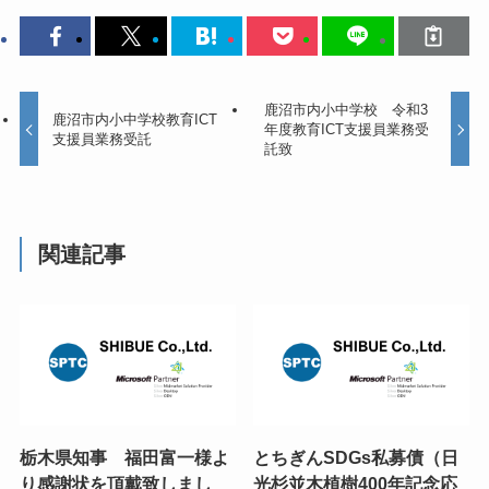
鹿沼市内小中学校 令和3
鹿沼市内小中学校教育ICT
年度教育ICT支援員業務受
支援員業務受託
託致
関連記事
栃木県知事 福田富一様よ
とちぎんSDGs私募債（日
り感謝状を頂戴致しまし
光杉並木植樹400年記念応