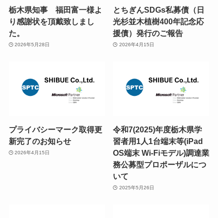
栃木県知事 福田富一様よ
とちぎんSDGs私募債（日
り感謝状を頂戴致しまし
光杉並木植樹400年記念応
た。
援債）発行のご報告
2026年5月28日
2026年4月15日
プライバシーマーク取得更
令和7(2025)年度栃木県学
新完了のお知らせ
習者用1人1台端末等(iPad
OS端末 Wi-Fiモデル)調達業
2026年4月15日
務公募型プロポーザルにつ
いて
2025年5月26日