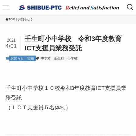
TOP
お知らせ
壬生町小中学校 令和3年度教育
2021
4/01
ICT支援員業務受託
お知らせ
実績
中学校
壬生町
小学校
壬生町小中学校１０校令和3年度教育ICT支援員業
務受託
（ＩＣＴ支援員５名体制）