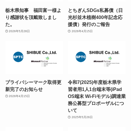
栃木県知事 福田富一様よ
とちぎんSDGs私募債（日
り感謝状を頂戴致しまし
光杉並木植樹400年記念応
た。
援債）発行のご報告
2026年5月28日
2026年4月15日
プライバシーマーク取得更
令和7(2025)年度栃木県学
新完了のお知らせ
習者用1人1台端末等(iPad
OS端末 Wi-Fiモデル)調達業
2026年4月15日
務公募型プロポーザルにつ
いて
2025年5月26日