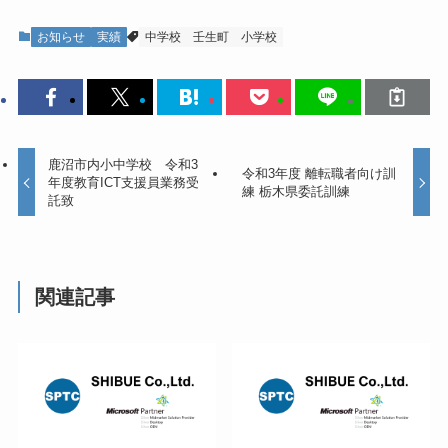
お知らせ
実績
中学校
壬生町
小学校
鹿沼市内小中学校 令和3
令和3年度 離転職者向け訓
年度教育ICT支援員業務受
練 栃木県委託訓練
託致
関連記事