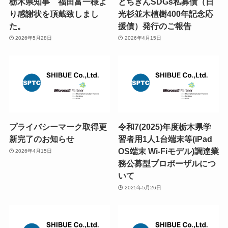
栃木県知事 福田富一様よ
とちぎんSDGs私募債（日
り感謝状を頂戴致しまし
光杉並木植樹400年記念応
た。
援債）発行のご報告
2026年5月28日
2026年4月15日
プライバシーマーク取得更
令和7(2025)年度栃木県学
新完了のお知らせ
習者用1人1台端末等(iPad
OS端末 Wi-Fiモデル)調達業
2026年4月15日
務公募型プロポーザルにつ
いて
2025年5月26日